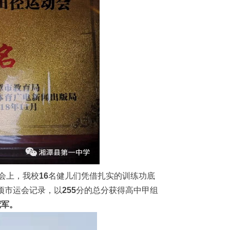
动会上，我校
16
名健儿们凭借扎实的训练功底
项市运会记录，以
255
分的总分获得高中甲组
冠军。