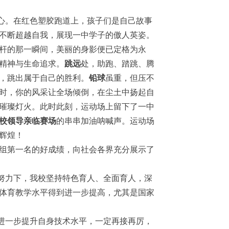
心。在红色塑胶跑道上，孩子们是自己故事
不断超越自我，展现一中学子的傲人英姿。
杆的那一瞬间，美丽的身影便已定格为永
精神与生命追求。
跳远
处，助跑、踏跳、腾
，跳出属于自己的胜利。
铅球
虽重，但压不
时，你的风采让全场倾倒，在尘土中扬起自
璀璨灯火。此时此刻，运动场上留下了一中
校领导亲临赛场
的串串加油呐喊声。运动场
辉煌！
甲组第一名的好成绩，向社会各界充分展示了
努力下，我校坚持特色育人、全面育人，深
体育教学水平得到进一步提高，尤其是国家
进一步提升自身技术水平，一定再接再厉，