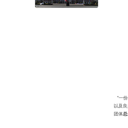
“一份
以及良
团体
总