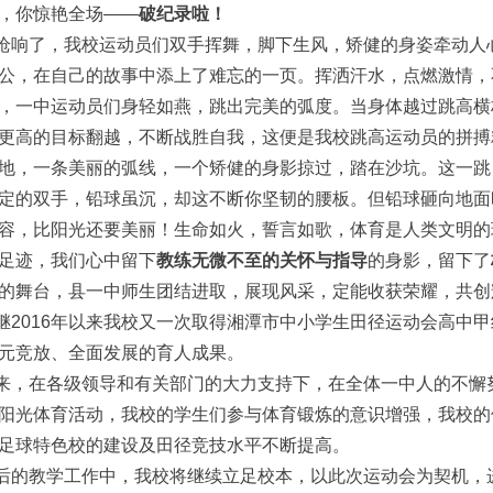
，你惊艳全场——
破纪录啦！
枪响了，我校运动员们双手挥舞，脚下生风，矫健的身姿牵动人
公，在自己的故事中添上了难忘的一页。挥洒汗水，点燃激情，
，一中运动员们身轻如燕，跳出完美的弧度。当身体越过跳高横
更高的目标翻越，不断战胜自我，这便是我校跳高运动员的拼搏
地，一条美丽的弧线，一个矫健的身影掠过，踏在沙坑。这一跳
定的双手，铅球虽沉，却这不断你坚韧的腰板。但铅球砸向地面
容，比阳光还要美丽！生命如火，誓言如歌，体育是人类文明的
足迹，我们心中留下
教练无微不至的关怀与指导
的身影，留下了
的舞台，县一中师生团结进取，展现风采，定能收获荣耀，共创
2016年以来我校又一次取得湘潭市中小学生田径运动会高中
元竞放、全面发展的育人成果。
，在各级领导和有关部门的大力支持下，在全体一中人的不懈
阳光体育活动，我校的学生们参与体育锻炼的意识增强，我校的
足球特色校的建设及田径竞技水平不断提高。
的教学工作中，我校将继续立足校本，以此次运动会为契机，