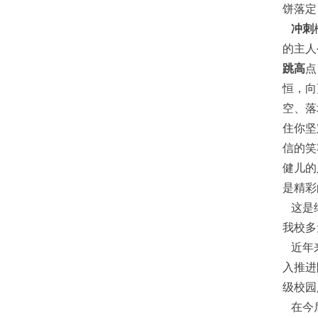
饼落定
冲刺
的主人
跳高
点
恒，向
空、落
住你坚
信的笑
健儿的
是精彩
这是继
我校多
近年来
入推进
级校园
在今后