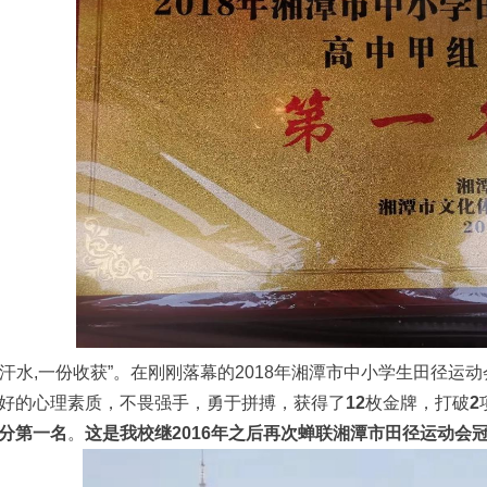
汗水,一份收获”。在刚刚落幕的2018年湘潭市中小学生田径运
好的心理素质，不畏强手，勇于拼搏，获得了
12
枚金牌，打破
2
分第
一
名
。
这是我校继2016年之后再次蝉联湘潭市田径运动会